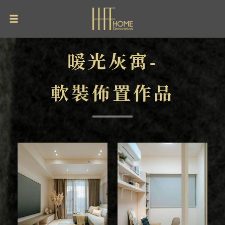
暖光灰寓-
軟裝佈置作品