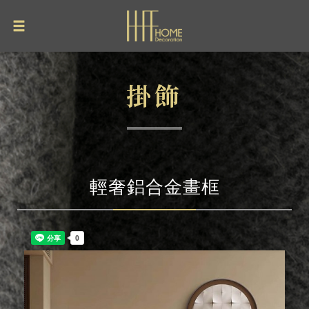
掛飾
輕奢鋁合金畫框