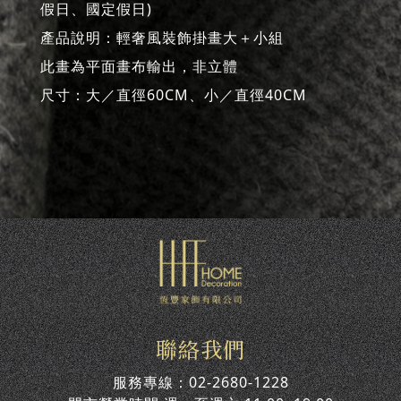
假日、國定假日)
產品說明：輕奢風裝飾掛畫大＋小組
此畫為平面畫布輸出，非立體
尺寸：大／直徑60CM、小／直徑40CM
聯絡我們
服務專線：
02-2680-1228