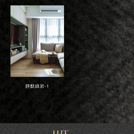
靜默綠岩-1