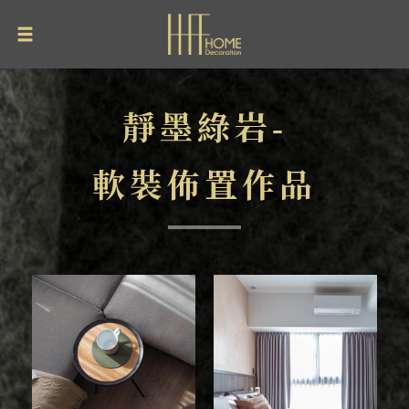
靜墨綠岩-
軟裝佈置作品