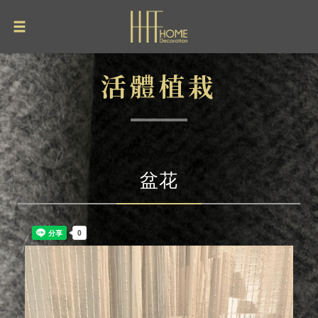
活體植栽
盆花