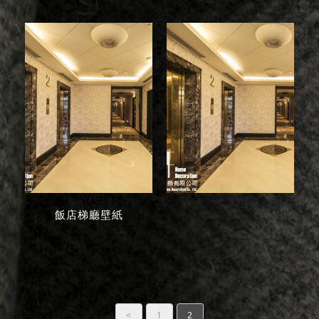
飯店梯廳壁紙
<
1
2