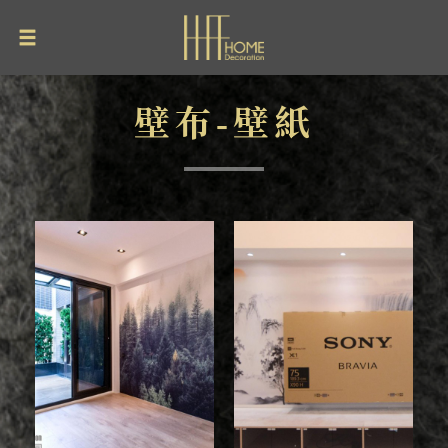
壁布-壁紙